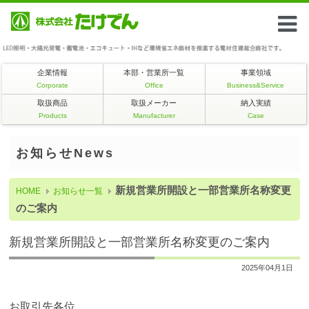
企業情報
本部・営業所一覧
事業領域
Corporate
Office
Business&Service
取扱商品
取扱メーカー
納入実績
Products
Manufacturer
Case
お知らせNews
新規営業所開設と一部営業所名称変更
HOME
お知らせ一覧
のご案内
新規営業所開設と一部営業所名称変更のご案内
2025年04月1日
お取引先各位