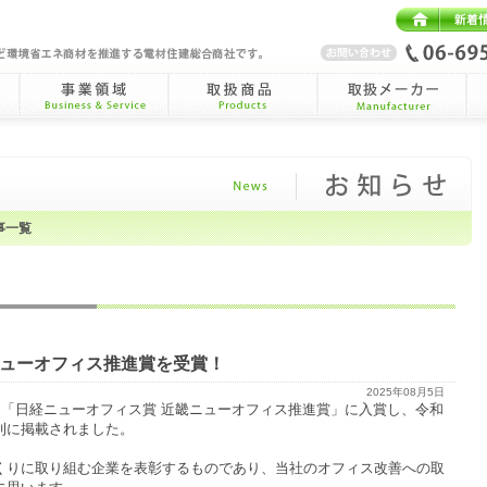
HOME
新着情
事業領域
取扱商品Products
取扱メーカー
納
Business&Service
Manufacturer
事一覧
ューオフィス推進賞を受賞！
2025年08月5日
ら「日経ニューオフィス賞 近畿ニューオフィス推進賞」に入賞し、令和
刊に掲載されました。
くりに取り組む企業を表彰するものであり、当社のオフィス改善への取