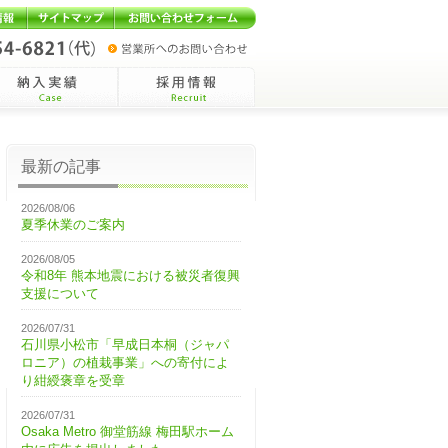
報
サイトマップ
お問い合わせフォーム
入実績Case
採用情報Recruit
最新の記事
2026/08/06
夏季休業のご案内
2026/08/05
令和8年 熊本地震における被災者復興
支援について
2026/07/31
石川県小松市「早成日本桐（ジャパ
ロニア）の植栽事業」への寄付によ
り紺綬褒章を受章
2026/07/31
Osaka Metro 御堂筋線 梅田駅ホーム