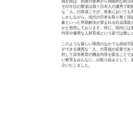
我が国は、戦後の復興から飛躍的な経済
その今日の繫栄は我々日本人の優秀で勤
な「人」の育成こそが、将来においても
しかしながら、現代の日本を取り巻く現
象といった早期解決が望まれる社会課題
かと危惧しております。特に、国内には
均等や優秀な人材育成という面では難し
このような厳しい環境のなかでも持続可
ができる優秀な「人」の育成が必要であ
対して高等教育の機会均等を図ることであ
い教育をみんなに」の取り組みとして、
立いたしました。