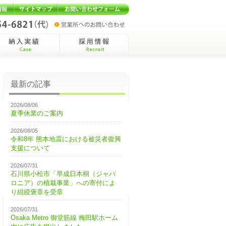
報
サイトマップ
お問い合わせフォーム
入実績Case
採用情報Recruit
最新の記事
2026/08/06
夏季休業のご案内
2026/08/05
令和8年 熊本地震における被災者復興
支援について
2026/07/31
石川県小松市「早成日本桐（ジャパ
ロニア）の植栽事業」への寄付によ
り紺綬褒章を受章
2026/07/31
Osaka Metro 御堂筋線 梅田駅ホーム