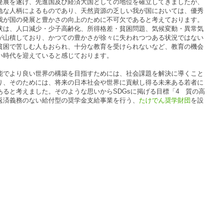
発展を遂げ、先進国及び経済大国としての地位を確立してきましたが、
勉な人柄によるものであり、天然資源の乏しい我が国においては、優秀
我が国の発展と豊かさの向上のために不可欠であると考えております。
状は、人口減少・少子高齢化、所得格差・貧困問題、気候変動・異常気
が山積しており、かつての豊かさが徐々に失われつつある状況ではない
貧困で苦しむ人もおられ、十分な教育を受けられないなど、教育の機会
い時代を迎えていると感じております。
能でより良い世界の構築を目指すためには、社会課題を解決に導くこと
り、そのためには、将来の日本社会や世界に貢献し得る未来ある若者に
ると考えました。そのような思いからSDGsに掲げる目標「4 質の高
返済義務のない給付型の奨学金支給事業を行う、
たけでん奨学財団
を設