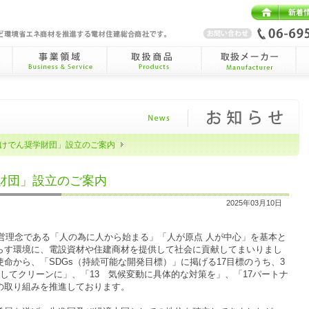
HOME
新着情
事業領域
取扱商品Products
取扱メーカー
納
Business&Service
Manufacturer
けでん奨学財団」設立のご案内
財団」設立のご案内
2025年03月10日
経営理念である「人の為に人から始まる」「人が原点 人が中心」を基本と
らす環境に、電設資材や住建商材を提供して社会に貢献してまいりまし
命から、「SDGs（持続可能な開発目標）」に掲げる17目標のうち、3
してクリーンに」、「13 気候変動に具体的な対策を」、「17パートナ
の取り組みを推進しております。