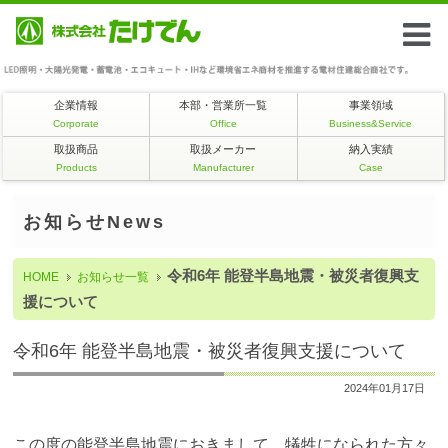
企業情報
本部・営業所一覧
事業領域
Corporate
Office
Business&Service
取扱商品
取扱メーカー
納入実績
Products
Manufacturer
Case
お知らせNews
令和6年 能登半島地震・被災者復興支
HOME
お知らせ一覧
援について
令和6年 能登半島地震・被災者復興支援について
2024年01月17日
この度の能登半島地震におきまして、犠牲になられた方々